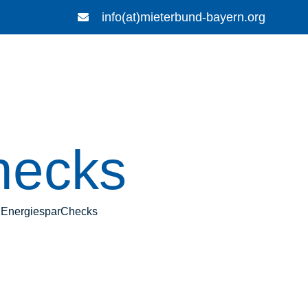
info(at)mieterbund-bayern.org
hecks
en EnergiesparChecks