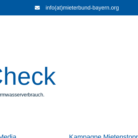
info(at)mieterbund-bayern.org
heck
armwasserverbrauch.
 Media
Kampagne Mietenstop